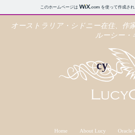
このホームページは
.com
を使って作成され
オーストラリア・シドニー在住、作
ルーシー・
cy
Home
About Lucy
Oracle 